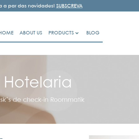
ja a par das novidades!
SUBSCREVA
HOME
ABOUT US
PRODUCTS
BLOG
Hotelaria
osk´s de check-in Roommatik