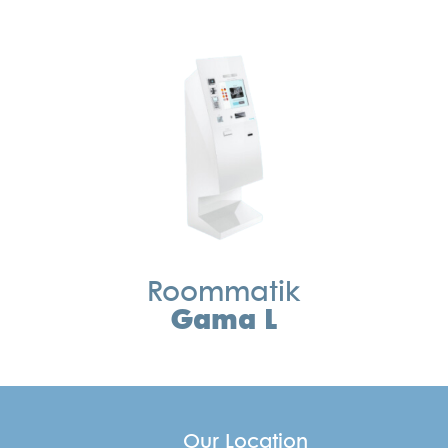
Roommatik
Gama L
s
Our Location