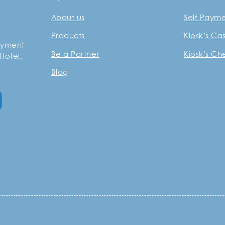
About us
Self Paym
Products
Kiosk’s Ca
payment
Be a Partner
Kiosk’s C
 Hotel,
Blog