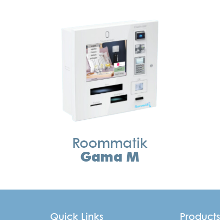
Roommatik
Gama M
Quick Links
Product