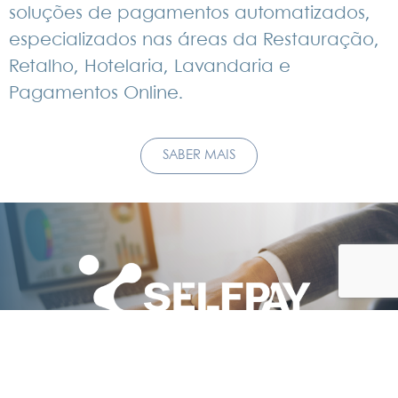
soluções de pagamentos automatizados,
ROOMMATIK
especializados nas áreas da Restauração,
Retalho, Hotelaria, Lavandaria e
Soluções de
Pagamentos Online.
Check-in
Automatizados
SABER MAIS
A SELFPAY dedica-se à distribuição de
soluções de pagamentos automatizados,
especializados nas àreas da Restauração,
Retalho, Hotelaria, Lavandaria e
Pagamentos Online.
Saber mais