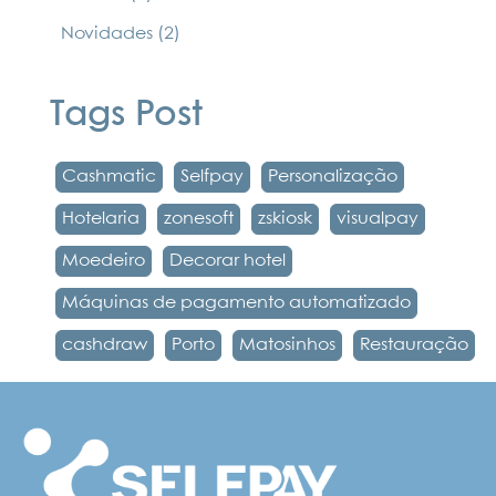
Novidades
(2)
Tags Post
Cashmatic
Selfpay
Personalização
Hotelaria
zonesoft
zskiosk
visualpay
Moedeiro
Decorar hotel
Máquinas de pagamento automatizado
cashdraw
Porto
Matosinhos
Restauração