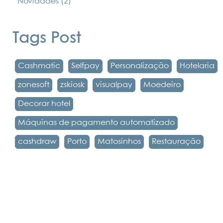
Novidades
(2)
Tags Post
Cashmatic
Selfpay
Personalização
Hotelaria
zonesoft
zskiosk
visualpay
Moedeiro
Decorar hotel
Máquinas de pagamento automatizado
cashdraw
Porto
Matosinhos
Restauração