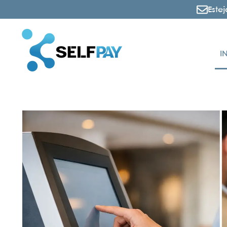
Este
I