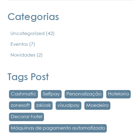
Categorias
Uncategorized
(42)
Eventos
(7)
Novidades
(2)
Tags Post
Cashmatic
Selfpay
Personalização
Hotelaria
zonesoft
zskiosk
visualpay
Moedeiro
Decorar hotel
Máquinas de pagamento automatizado