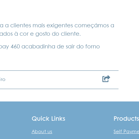
ta a clientes mais exigentes começámos a
dos à cor e gosto do cliente.
fpay 460 acabadinha de
sair do forno
ro
Quick Links
Product
About us
Self Paym