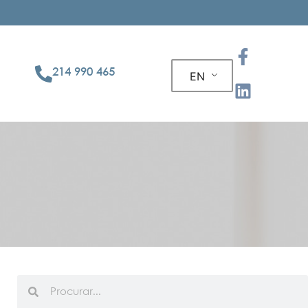
214 990 465
EN